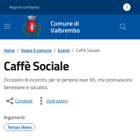
Vai ai contenuti
Vai al footer
Regione Lombardia
Comune di
Valbrembo
Home
/
Vivere il comune
/
Eventi
/
Caffè Sociale
Caffè Sociale
Dettagli della notizia
Occasioni di incontro, per le persone over 65, che promuovono
benessere e socialità.
Condividi
Vedi azioni
Argomenti
Tempo libero