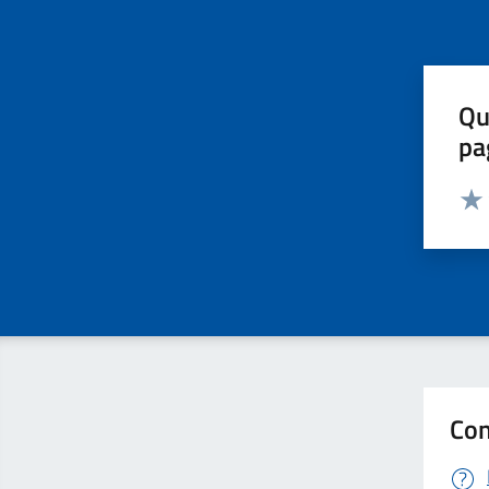
Qu
pa
Valut
Valu
Con