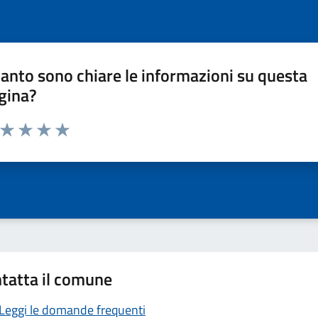
anto sono chiare le informazioni su questa
gina?
a da 1 a 5 stelle la pagina
ta 1 stelle su 5
Valuta 2 stelle su 5
Valuta 3 stelle su 5
Valuta 4 stelle su 5
Valuta 5 stelle su 5
tatta il comune
Leggi le domande frequenti