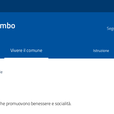
embo
Segu
Vivere il comune
Istruzione
le
a
 che promuovono benessere e socialità.