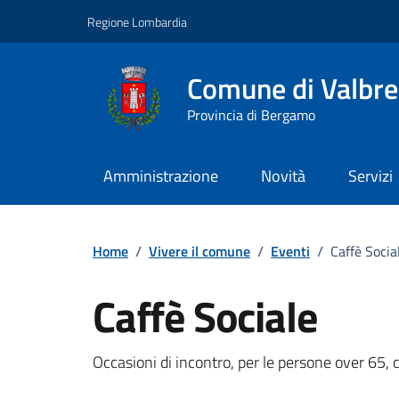
Vai ai contenuti
Vai al footer
Regione Lombardia
Comune di Valbr
Provincia di Bergamo
Amministrazione
Novità
Servizi
Home
/
Vivere il comune
/
Eventi
/
Caffè Socia
Caffè Sociale
Dettagli della notizi
Occasioni di incontro, per le persone over 65,