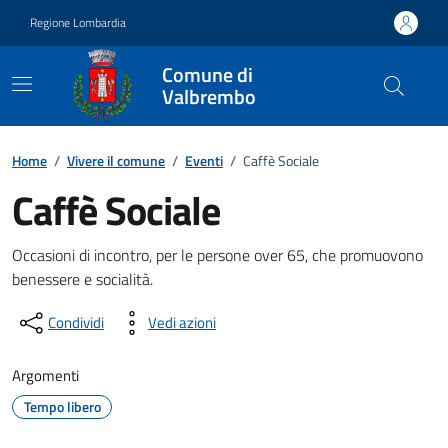
Vai ai contenuti
Vai al footer
Regione Lombardia
Comune di
Valbrembo
Home
/
Vivere il comune
/
Eventi
/
Caffè Sociale
Caffè Sociale
Dettagli della notizia
Occasioni di incontro, per le persone over 65, che promuovono
benessere e socialità.
Condividi
Vedi azioni
Argomenti
Tempo libero