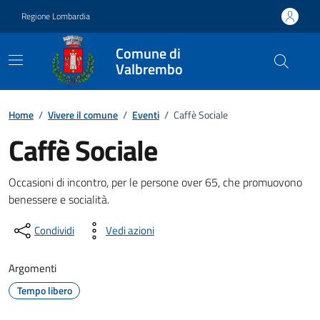
Vai ai contenuti
Vai al footer
Regione Lombardia
Comune di
Valbrembo
Home
/
Vivere il comune
/
Eventi
/
Caffè Sociale
Caffè Sociale
Dettagli della notizia
Occasioni di incontro, per le persone over 65, che promuovono
benessere e socialità.
Condividi
Vedi azioni
Argomenti
Tempo libero