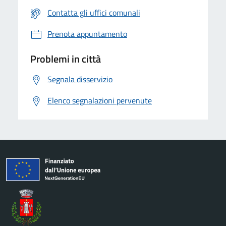
Contatta gli uffici comunali
Prenota appuntamento
Problemi in città
Segnala disservizio
Elenco segnalazioni pervenute