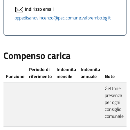
Indirizzo email
oppedisanovincenzo@pec.comune.valbrembo.bg.it
Compenso carica
Periodo di
Indennita
Indennita
Funzione
riferimento
mensile
annuale
Note
Gettone
presenza
per ogni
consiglio
comunale