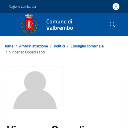
Vai ai contenuti
Vai al footer
Regione Lombardia
Comune di
Valbrembo
Home
/
Amministrazione
/
Politici
/
Consiglio comunale
/
Vincenzo Oppedisano