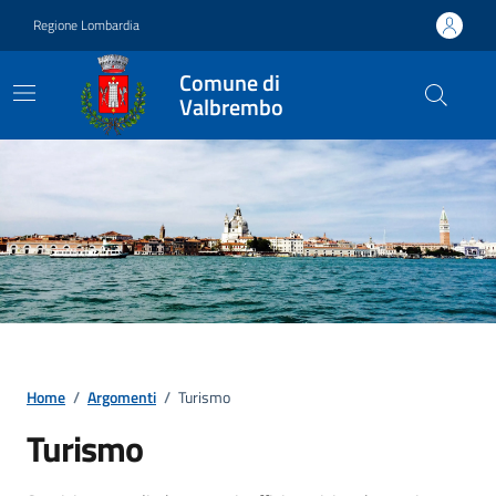
Vai ai contenuti
Vai al footer
Regione Lombardia
Comune di
Valbrembo
Home
/
Argomenti
/
Turismo
Turismo